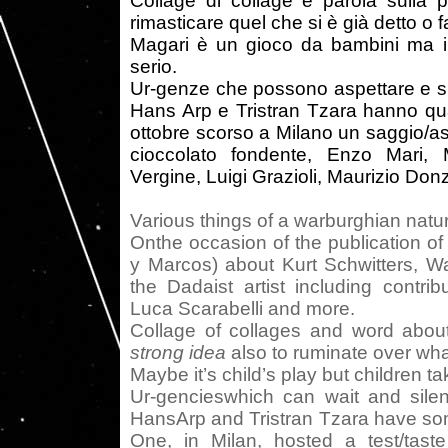
Collage di collage e parola sulla 
rimasticare quel che si è già detto o f
Magari è un gioco da bambini ma 
serio.
Ur-genze che possono aspettare e si
Hans Arp e Tristran Tzara hanno qua
ottobre scorso a Milano un saggio/as
cioccolato fondente, Enzo Mari, 
Vergine, Luigi Grazioli, Maurizio Don
Various things of a warburghian natu
Onthe occasion of the publication o
y Marcos) about Kurt Schwitters, W
the Dadaist artist including contri
Luca Scarabelli and more.
Collage of collages and word abo
strong idea
also to ruminate over wha
Maybe it’s child’s play but children t
Ur-gencieswhich can wait and silen
HansArp and Tristran Tzara have so
One, in Milan, hosted a test/taste