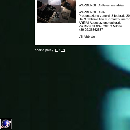
WARBURGHIANA>art on tables
WARBURGHIANA
Presentazione venerdì 8 febbraio 20
Dal 9 febbraio fino al 7 marzo, merc
ARRIVI Associazione culturale
Via Botticelli 8/A - 20133 Milano
+39 02.36562537
L'8 febbraio ...
cookie-policy:
IT
/
EN