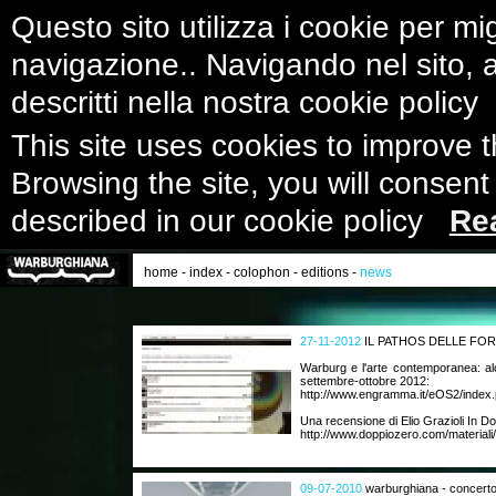
Questo sito utilizza i cookie per mig
navigazione.. Navigando nel sito, ac
descritti nella nostra cookie polic
This site uses cookies to improve 
Browsing the site, you will consent
described in our cookie policy
Re
home
-
index
-
colophon
-
editions
-
news
27-11-2012
IL PATHOS DELLE FO
Warburg e l'arte contemporanea: al
settembre-ottobre 2012:
http://www.engramma.it/eOS2/index.
Una recensione di Elio Grazioli In D
http://www.doppiozero.com/materiali/
09-07-2010
warburghiana - concerto 