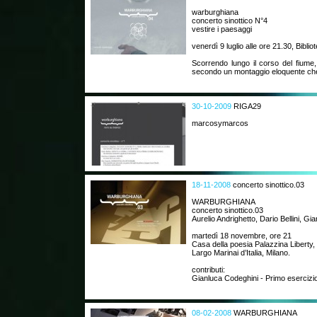
warburghiana
concerto sinottico N°4
vestire i paesaggi
venerdì 9 luglio alle ore 21.30, Biblio
Scorrendo lungo il corso del fiume,
secondo un montaggio eloquente che
30-10-2009
RIGA29
marcosymarcos
18-11-2008
concerto sinottico.03
WARBURGHIANA
concerto sinottico.03
Aurelio Andrighetto, Dario Bellini, Gi
martedì 18 novembre, ore 21
Casa della poesia Palazzina Liberty,
Largo Marinai d’Italia, Milano.
contributi:
Gianluca Codeghini - Primo esercizio 
08-02-2008
WARBURGHIANA