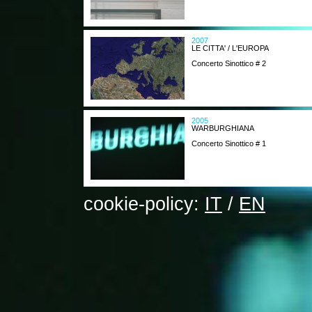
2007
LE CITTA' / L'EUROPA
Concerto Sinottico # 2
2005
WARBURGHIANA
Concerto Sinottico # 1
cookie-policy:
IT
/
EN