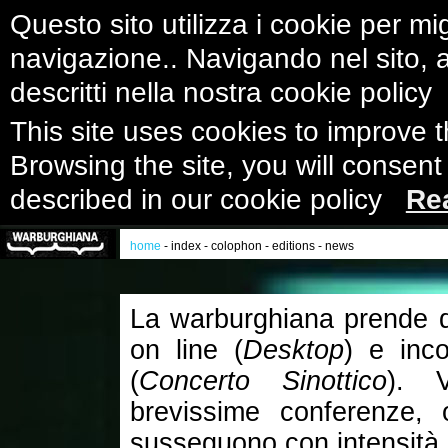
Questo sito utilizza i cookie per mig
navigazione.. Navigando nel sito, ac
descritti nella nostra cookie polic
This site uses cookies to improve 
Browsing the site, you will consent
described in our cookie policy
Re
home
-
index
-
colophon
-
editions
-
news
La warburghiana prende di 
on line (
Desktop
) e inco
(
Concerto Sinottico
). V
brevissime conferenze, 
susseguono con intensità 