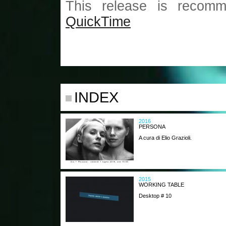
This release is recomm
QuickTime
INDEX
2016
PERSONA
A cura di Elio Grazioli.
2015
WORKING TABLE
Desktop # 10