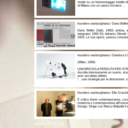
studio su un fotomontaggio inedito d
di Milano con un nastro tricolore ...
founders warburghiana / Dario Bellini
Dario Bellini (Salò, 1960) artista
integrato) 1992-93; Adriano Olivet
2003. Le sue opere, spesso consistenti
founders warburghiana / Gianluca C
(Milan, 1968)
UNA BRICIOLA PERDUTA PER STRA
Ascolta intensamente un suono, al pun
aver ascoltato affatto.
“…una strategia per la distrazione: s
founders warburghiana / Elio Graziol
È critico d'arte contemporanea, cura 
moderna e contemporanea all'Universi
Design. Dirige con Marco Belpoliti il
cookie-policy:
IT
/
EN