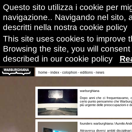
Questo sito utilizza i cookie per mig
navigazione.. Navigando nel sito, ac
descritti nella nostra cookie polic
This site uses cookies to improve 
Browsing the site, you will consent
described in our cookie policy
Re
home
-
index
-
colophon
-
editions
-
news
warburghiana
Dopo anni che ci frequentavamo, co
certo punto pensammo che Warburg p
più urgente delle preoccupazioni e d
founders warburghiana / Aurelio Andr
Attraversa diversi ambiti disciplina