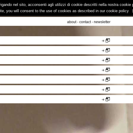
vigando nel sito, acconsenti agli utilizzi di cookie descritti nella nostra cooki
ite, you will consent to the use of cookies as described in our cookie policy
about
-
contact
-
newsletter