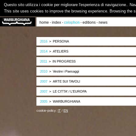
Questo sito utilizza i cookie per migliorare l'esperienza di navigazione.. Na
This site uses cookies to improve the browsing experience. Browsing the s
home
-
index
-
colophon
-
editions
-
news
2016
> PERSONA
2014
> ATELIERS
2011
> IN PROGRESS
2010
> Vestire i Paesaggi
2007
> ARTE SUI TAVOLI
2007
> LE CITTA' / L'EUROPA
2005
> WARBURGHIANA
cookie-policy:
IT
/
EN