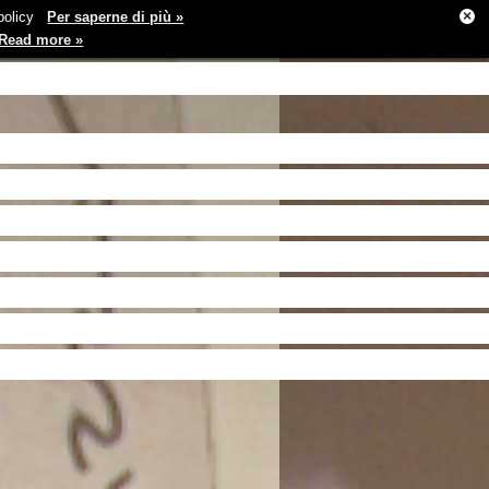
×
e policy
Per saperne di più »
Read more »