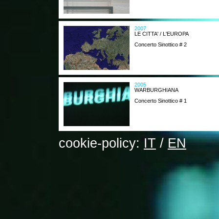
2007
LE CITTA' / L'EUROPA
Concerto Sinottico # 2
2005
WARBURGHIANA
Concerto Sinottico # 1
cookie-policy:
IT
/
EN