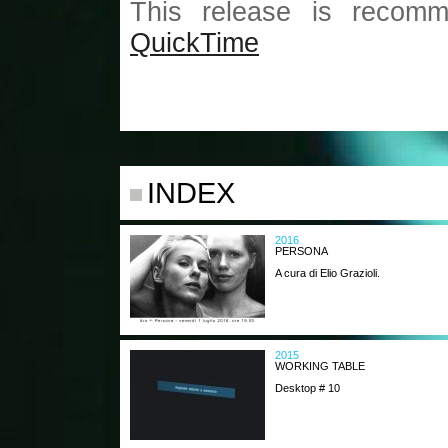
This release is recomm
QuickTime
INDEX
2016
PERSONA
A cura di Elio Grazioli.
2015
WORKING TABLE
Desktop # 10