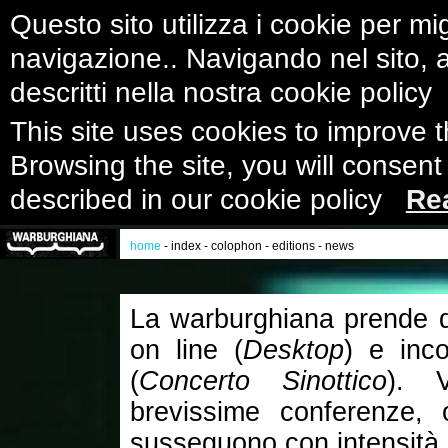
Questo sito utilizza i cookie per mig
navigazione.. Navigando nel sito, ac
descritti nella nostra cookie polic
This site uses cookies to improve 
Browsing the site, you will consent
described in our cookie policy
Re
home
-
index
-
colophon
-
editions
-
news
La warburghiana prende di 
on line (
Desktop
) e inco
(
Concerto Sinottico
). V
brevissime conferenze, 
susseguono con intensità 