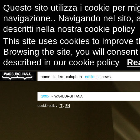
Questo sito utilizza i cookie per mig
navigazione.. Navigando nel sito, ac
descritti nella nostra cookie polic
This site uses cookies to improve 
Browsing the site, you will consent
described in our cookie policy
Re
home
-
index
-
colophon
-
editions
-
news
2005
> WARBURGHIANA
cookie-policy:
IT
/
EN