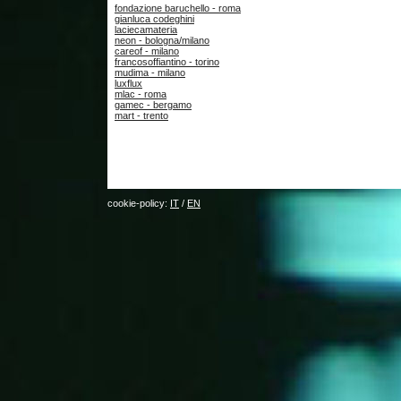
fondazione baruchello - roma
gianluca codeghini
laciecamateria
neon - bologna/milano
careof - milano
francosoffiantino - torino
mudima - milano
luxflux
mlac - roma
gamec - bergamo
mart - trento
cookie-policy:
IT
/
EN