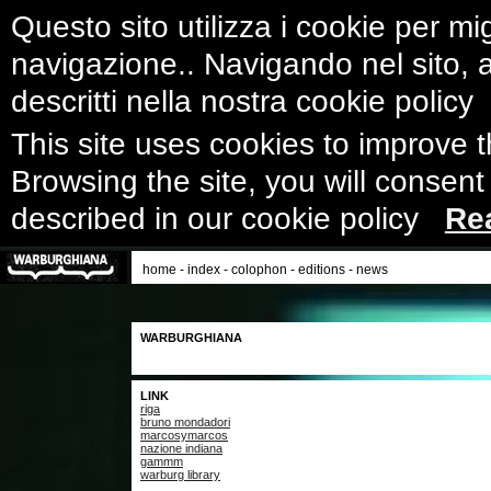
Questo sito utilizza i cookie per mig
navigazione.. Navigando nel sito, ac
descritti nella nostra cookie polic
This site uses cookies to improve 
Browsing the site, you will consent
described in our cookie policy
Re
home
-
index
-
colophon
-
editions
-
news
WARBURGHIANA
LINK
riga
bruno mondadori
marcosymarcos
nazione indiana
gammm
warburg library