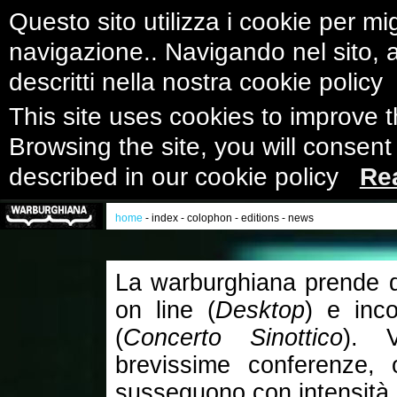
Questo sito utilizza i cookie per mig
navigazione.. Navigando nel sito, ac
descritti nella nostra cookie polic
This site uses cookies to improve 
Browsing the site, you will consent
described in our cookie policy
Re
home
-
index
-
colophon
-
editions
-
news
La warburghiana prende di 
on line (
Desktop
) e inco
(
Concerto Sinottico
). V
brevissime conferenze, 
susseguono con intensità 