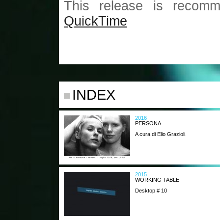
This release is recomm
QuickTime
INDEX
2016
PERSONA
A cura di Elio Grazioli.
2015
WORKING TABLE
Desktop # 10