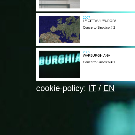
2007
LE CITTA' / L'EUROPA
Concerto Sinottico # 2
2005
WARBURGHIANA
Concerto Sinottico # 1
cookie-policy:
IT
/
EN