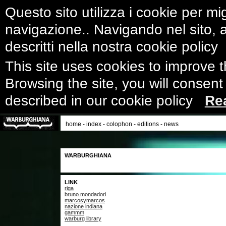
Questo sito utilizza i cookie per mig
navigazione.. Navigando nel sito, ac
descritti nella nostra cookie polic
This site uses cookies to improve 
Browsing the site, you will consent
described in our cookie policy
Re
home
-
index
-
colophon
-
editions
-
news
WARBURGHIANA
LINK
riga
bruno mondadori
marcosymarcos
nazione indiana
gammm
warburg library