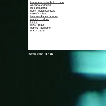
fondazione baruchello - roma
gianluca codeghini
laciecamateria
neon - bologna/milano
careof - milano
francosoffiantino - torino
mudima - milano
luxflux
mlac - roma
gamec - bergamo
mart - trento
cookie-policy:
IT
/
EN