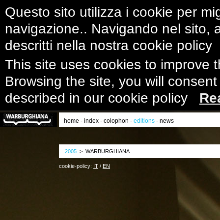
Questo sito utilizza i cookie per mig
navigazione.. Navigando nel sito, ac
descritti nella nostra cookie polic
This site uses cookies to improve 
Browsing the site, you will consent
described in our cookie policy
Re
home
-
index
-
colophon
-
editions
-
news
2005
> WARBURGHIANA
cookie-policy:
IT
/
EN