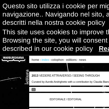
Questo sito utilizza i cookie per mig
navigazione.. Navigando nel sito, ac
descritti nella nostra cookie polic
This site uses cookies to improve 
Browsing the site, you will consent
described in our cookie policy
Re
home
-
index
-
colophon
-
editions
-
news
2013
VEDERE ATTRAVERSO / SEEING THROUGH
Curated by Aurelio Andrighetto with a contribution by Claudia Bianc
EDITORIALE / EDITORIAL