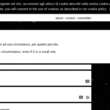
vigando nel sito, acconsenti agli utilizzi di cookie descritti nella nostra cooki
ite, you will consent to the use of cookies as described in our cookie policy
about
-
contact
-
newsletter
no ad una circostanza, per quanto piccola.
 circumstance, even if it is a small one.
amentale