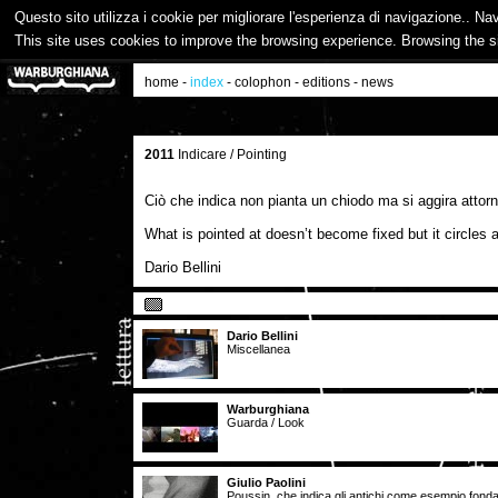
Questo sito utilizza i cookie per migliorare l'esperienza di navigazione.. Na
This site uses cookies to improve the browsing experience. Browsing the s
home
-
index
-
colophon
-
editions
-
news
2011
Indicare / Pointing
Ciò che indica non pianta un chiodo ma si aggira attor
What is pointed at doesn’t become fixed but it circles a
Dario Bellini
Dario Bellini
Miscellanea
Warburghiana
Guarda / Look
Giulio Paolini
Poussin, che indica gli antichi come esempio fond