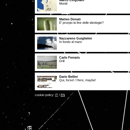
Marco Cingolani
Moniti
Matteo Donati
E' prorpio la fine delle ideologie?
Nazzareno Guiglielmi
In fondo al mare
Carlo Ferraris
Drill
Dario Bellini
Qui, forse! / Here, maybe!
cookie-policy:
IT
/
EN