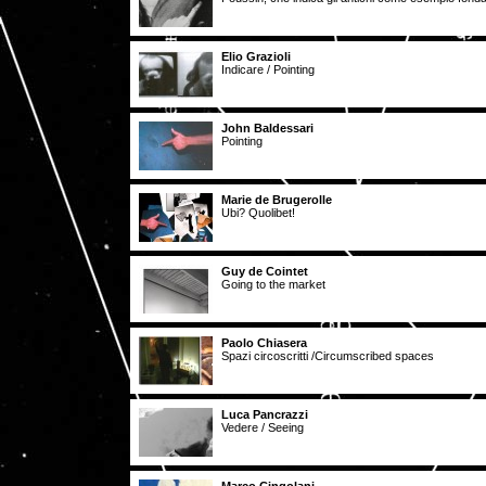
Elio Grazioli
Indicare / Pointing
John Baldessari
Pointing
Marie de Brugerolle
Ubi? Quolibet!
Guy de Cointet
Going to the market
Paolo Chiasera
Spazi circoscritti /Circumscribed spaces
Luca Pancrazzi
Vedere / Seeing