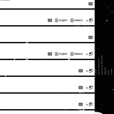
english
italiano
english
italiano