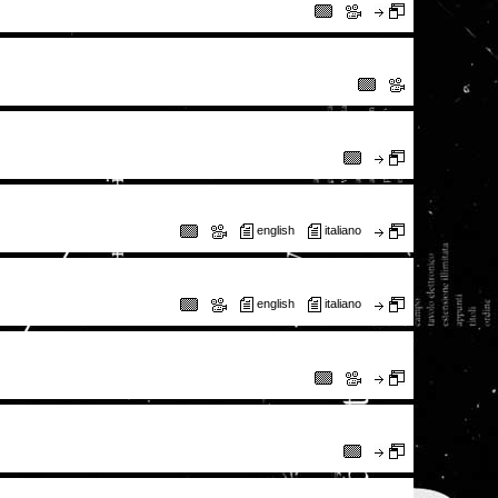
english
italiano
english
italiano