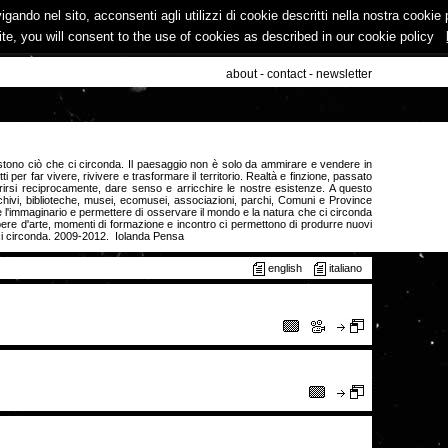
vigando nel sito, acconsenti agli utilizzi di cookie descritti nella nostra cooki
ite, you will consent to the use of cookies as described in our cookie policy
about
-
contact
-
newsletter
 vestono ciò che ci circonda. Il paesaggio non è solo da ammirare e vendere in
i per far vivere, rivivere e trasformare il territorio. Realtà e finzione, passato
rirsi reciprocamente, dare senso e arricchire le nostre esistenze. A questo
Archivi, biblioteche, musei, ecomusei, associazioni, parchi, Comuni e Province
e l'immaginario e permettere di osservare il mondo e la natura che ci circonda
ere d'arte, momenti di formazione e incontro ci permettono di produrre nuovi
e ci circonda. 2009-2012. Iolanda Pensa
english
italiano