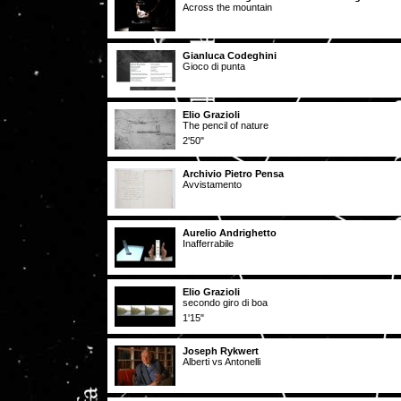
Across the mountain
Gianluca Codeghini
Gioco di punta
Elio Grazioli
The pencil of nature
2'50"
Archivio Pietro Pensa
Avvistamento
Aurelio Andrighetto
Inafferrabile
Elio Grazioli
secondo giro di boa
1'15"
Joseph Rykwert
Alberti vs Antonelli