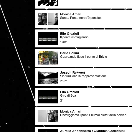
Monica Amari
Senza Ponte non c'è pontifex
Elio Grazioli
Il ponte immaginario
1'40"
Dario Bellini
Guardando fisso il ponte di Brivio
Joseph Rykwert
Sia funzione la rappresentazione
2'22''
Elio Grazioli
Giro di Boa
3'
Monica Amari
Distruggiamo i ponti il nuovo dictat della politica
Aurelio Andrighetto / Gianluca Codeghini