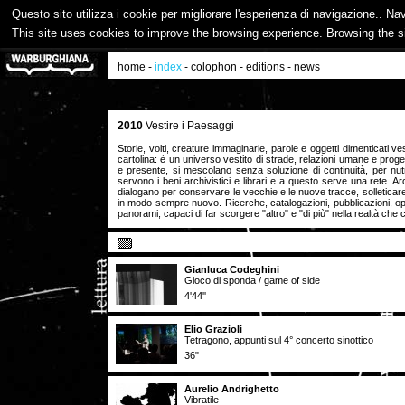
Questo sito utilizza i cookie per migliorare l'esperienza di navigazione.. Na
This site uses cookies to improve the browsing experience. Browsing the s
home
-
index
-
colophon
-
editions
-
news
2010
Vestire i Paesaggi
Storie, volti, creature immaginarie, parole e oggetti dimenticati
cartolina: è un universo vestito di strade, relazioni umane e progett
e presente, si mescolano senza soluzione di continuità, per nut
servono i beni archivistici e librari e a questo serve una rete. 
dialogano per conservare le vecchie e le nuove tracce, solleticar
in modo sempre nuovo. Ricerche, catalogazioni, pubblicazioni, op
panorami, capaci di far scorgere "altro" e "di più" nella realtà ch
Gianluca Codeghini
Gioco di sponda / game of side
4'44''
Elio Grazioli
Tetragono, appunti sul 4° concerto sinottico
36"
Aurelio Andrighetto
Vibratile