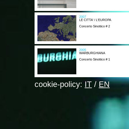
2007
LE CITTA' / L'EUROPA
Concerto Sinottico # 2
2005
WARBURGHIANA
Concerto Sinottico # 1
cookie-policy:
IT
/
EN