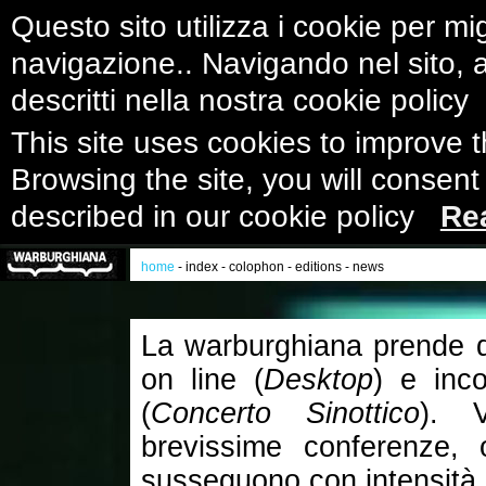
Questo sito utilizza i cookie per mig
navigazione.. Navigando nel sito, ac
descritti nella nostra cookie polic
This site uses cookies to improve 
Browsing the site, you will consent
described in our cookie policy
Re
home
-
index
-
colophon
-
editions
-
news
La warburghiana prende di 
on line (
Desktop
) e inco
(
Concerto Sinottico
). V
brevissime conferenze, 
susseguono con intensità 