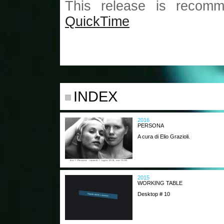
This release is recomm
QuickTime
INDEX
2016
PERSONA
A cura di Elio Grazioli.
2015
WORKING TABLE
Desktop # 10