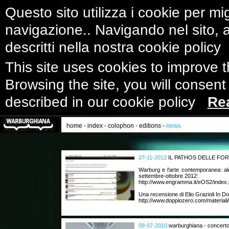
Questo sito utilizza i cookie per mig
navigazione.. Navigando nel sito, ac
descritti nella nostra cookie polic
This site uses cookies to improve 
Browsing the site, you will consent
described in our cookie policy
Re
home
-
index
-
colophon
-
editions
-
news
27-11-2012
IL PATHOS DELLE FO
Warburg e l'arte contemporanea: al
settembre-ottobre 2012:
http://www.engramma.it/eOS2/index.
Una recensione di Elio Grazioli In D
http://www.doppiozero.com/materiali/
09-07-2010
warburghiana - concerto 