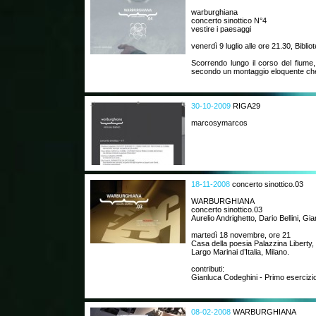
warburghiana
concerto sinottico N°4
vestire i paesaggi
venerdì 9 luglio alle ore 21.30, Biblio
Scorrendo lungo il corso del fiume,
secondo un montaggio eloquente che
30-10-2009
RIGA29
marcosymarcos
18-11-2008
concerto sinottico.03
WARBURGHIANA
concerto sinottico.03
Aurelio Andrighetto, Dario Bellini, Gi
martedì 18 novembre, ore 21
Casa della poesia Palazzina Liberty,
Largo Marinai d’Italia, Milano.
contributi:
Gianluca Codeghini - Primo esercizio 
08-02-2008
WARBURGHIANA