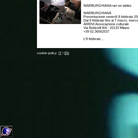
WARBURGHIANA>art on tables
WARBURGHIANA
Presentazione venerdì 8 febbraio 20
Dal 9 febbraio fino al 7 marzo, merc
ARRIVI Associazione culturale
Via Botticelli 8/A - 20133 Milano
+39 02.36562537
L'8 febbraio ...
cookie-policy:
IT
/
EN