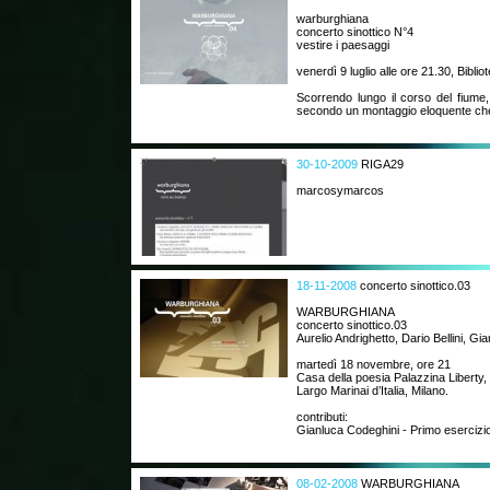
warburghiana
concerto sinottico N°4
vestire i paesaggi
venerdì 9 luglio alle ore 21.30, Biblio
Scorrendo lungo il corso del fiume,
secondo un montaggio eloquente che
30-10-2009
RIGA29
marcosymarcos
18-11-2008
concerto sinottico.03
WARBURGHIANA
concerto sinottico.03
Aurelio Andrighetto, Dario Bellini, Gi
martedì 18 novembre, ore 21
Casa della poesia Palazzina Liberty,
Largo Marinai d’Italia, Milano.
contributi:
Gianluca Codeghini - Primo esercizio 
08-02-2008
WARBURGHIANA