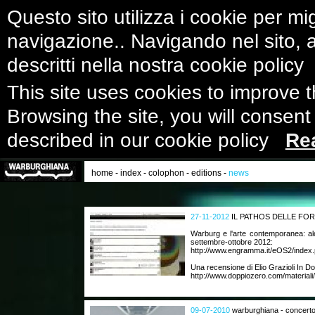
Questo sito utilizza i cookie per mig
navigazione.. Navigando nel sito, ac
descritti nella nostra cookie polic
This site uses cookies to improve 
Browsing the site, you will consent
described in our cookie policy
Re
home
-
index
-
colophon
-
editions
-
news
27-11-2012
IL PATHOS DELLE FO
Warburg e l'arte contemporanea: al
settembre-ottobre 2012:
http://www.engramma.it/eOS2/index.
Una recensione di Elio Grazioli In D
http://www.doppiozero.com/materiali/
09-07-2010
warburghiana - concerto 