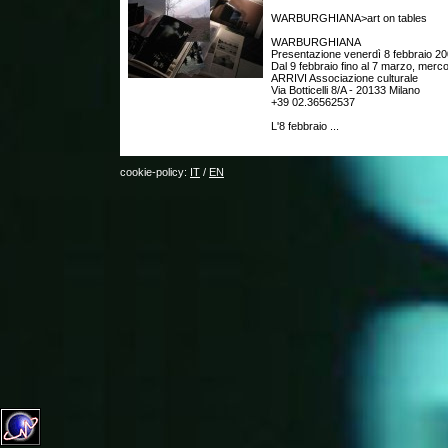
WARBURGHIANA>art on tables
WARBURGHIANA
Presentazione venerdì 8 febbraio 20
Dal 9 febbraio fino al 7 marzo, merc
ARRIVI Associazione culturale
Via Botticelli 8/A - 20133 Milano
+39 02.36562537
L'8 febbraio ...
cookie-policy:
IT
/
EN