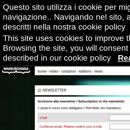
Questo sito utilizza i cookie per mig
navigazione.. Navigando nel sito, ac
descritti nella nostra cookie polic
This site uses cookies to improve 
Browsing the site, you will consent
described in our cookie policy
Re
home
-
index
-
colophon
-
editions
-
news
NEWSLETTER
Iscrizione alla newsletter / Subscription to the newsletter
I campi in rosso sono obbligatori / Red fields are mandatory
email
Conferma email / Please confirm your e-mail