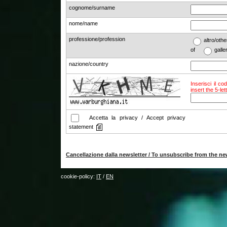
cognome/surname
nome/name
professione/profession
altro/o
of
galle
nazione/country
Inserisci il co
insert the 5-le
Accetta la privacy / Accept privacy
statement
Cancellazione dalla newsletter / To unsubscribe from the ne
cookie-policy:
IT
/
EN