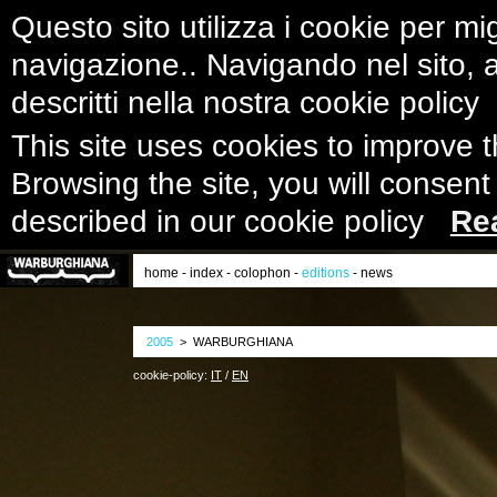
Questo sito utilizza i cookie per mig
navigazione.. Navigando nel sito, ac
descritti nella nostra cookie polic
This site uses cookies to improve 
Browsing the site, you will consent
described in our cookie policy
Re
home
-
index
-
colophon
-
editions
-
news
2005
> WARBURGHIANA
cookie-policy:
IT
/
EN