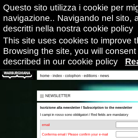
Questo sito utilizza i cookie per mig
navigazione.. Navigando nel sito, ac
descritti nella nostra cookie polic
This site uses cookies to improve 
Browsing the site, you will consent
described in our cookie policy
Re
home
-
index
-
colophon
-
editions
-
news
NEWSLETTER
Iscrizione alla newsletter / Subscription to the newsletter
I campi in rosso sono obbligatori / Red fields are mandatory
email
Conferma email / Please confirm your e-mail