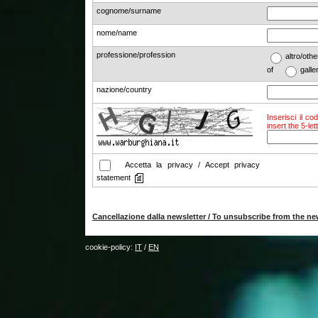
cognome/surname
nome/name
professione/profession
altro/o
of
galle
nazione/country
Inserisci il co
insert the 5-le
Accetta la privacy / Accept privacy
statement
Cancellazione dalla newsletter / To unsubscribe from the ne
cookie-policy:
IT
/
EN