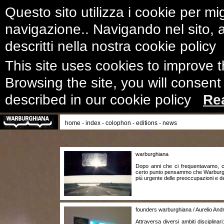
Questo sito utilizza i cookie per mig
navigazione.. Navigando nel sito, ac
descritti nella nostra cookie polic
This site uses cookies to improve 
Browsing the site, you will consent
described in our cookie policy
Re
home
-
index
-
colophon
-
editions
-
news
warburghiana
Dopo anni che ci frequentavamo, co
certo punto pensammo che Warburg p
più urgente delle preoccupazioni e d
founders warburghiana / Aurelio Andr
Attraversa diversi ambiti disciplina