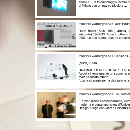
studio su un fotomontaggio inedito d
di Milano con un nastro tricolore ...
founders warburghiana / Dario Bellini
Dario Bellini (Salò, 1960) artista
integrato) 1992-93; Adriano Olivet
2003. Le sue opere, spesso consistenti
founders warburghiana / Gianluca C
(Milan, 1968)
UNA BRICIOLA PERDUTA PER STRA
Ascolta intensamente un suono, al pun
aver ascoltato affatto.
“…una strategia per la distrazione: s
founders warburghiana / Elio Graziol
È critico d'arte contemporanea, cura 
moderna e contemporanea all'Universi
Design. Dirige con Marco Belpoliti il
cookie-policy:
IT
/
EN