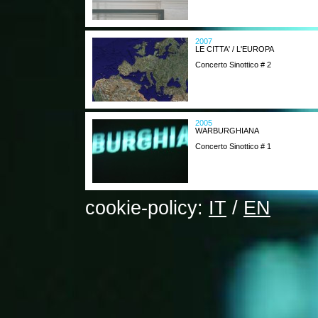
2007
LE CITTA' / L'EUROPA
Concerto Sinottico # 2
2005
WARBURGHIANA
Concerto Sinottico # 1
cookie-policy:
IT
/
EN