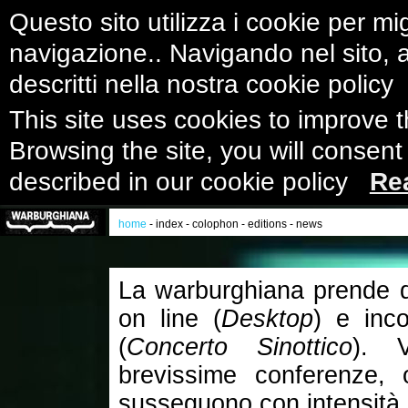
Questo sito utilizza i cookie per mig
navigazione.. Navigando nel sito, ac
descritti nella nostra cookie polic
This site uses cookies to improve 
Browsing the site, you will consent
described in our cookie policy
Re
home
-
index
-
colophon
-
editions
-
news
La warburghiana prende di 
on line (
Desktop
) e inco
(
Concerto Sinottico
). V
brevissime conferenze, 
susseguono con intensità 