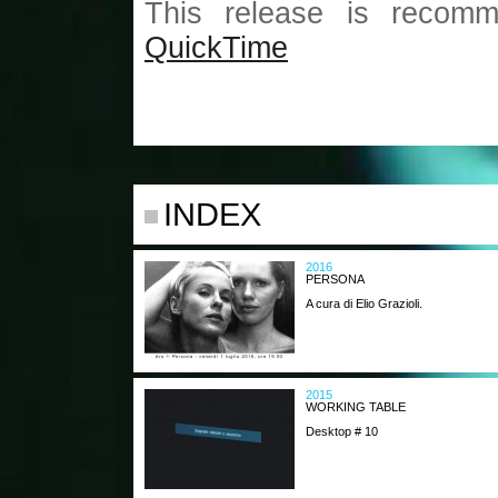
This release is recomm
QuickTime
INDEX
2016
PERSONA
A cura di Elio Grazioli.
2015
WORKING TABLE
Desktop # 10