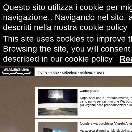
Questo sito utilizza i cookie per mig
navigazione.. Navigando nel sito, ac
descritti nella nostra cookie polic
This site uses cookies to improve 
Browsing the site, you will consent
described in our cookie policy
Re
home
-
index
-
colophon
-
editions
-
news
warburghiana
Dopo anni che ci frequentavamo, co
certo punto pensammo che Warburg p
più urgente delle preoccupazioni e d
founders warburghiana / Aurelio Andr
Attraversa diversi ambiti disciplina