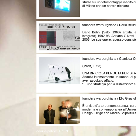
studio su un fotomontaggio inedito d
di Milano con un nastro tricolore ...
founders warburghiana / Dario Bellini
Dario Bellini (Salò, 1960) artista
integrato) 1992-93; Adriano Olivet
2003. Le sue opere, spesso consistenti
founders warburghiana / Gianluca C
(Milan, 1968)
UNA BRICIOLA PERDUTA PER STRA
Ascolta intensamente un suono, al pun
aver ascoltato affatto.
“…una strategia per la distrazione: s
founders warburghiana / Elio Graziol
È critico d'arte contemporanea, cura 
moderna e contemporanea all'Universi
Design. Dirige con Marco Belpoliti il
cookie-policy:
IT
/
EN