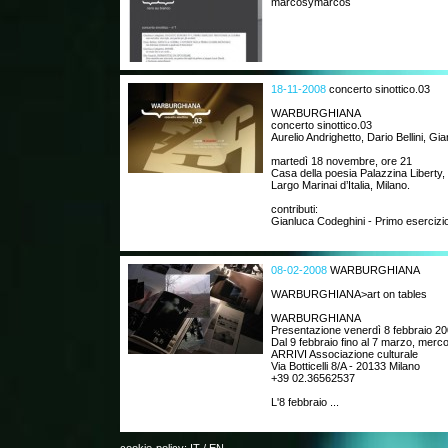
marcosymarcos
18-11-2008
concerto sinottico.03
WARBURGHIANA
concerto sinottico.03
Aurelio Andrighetto, Dario Bellini, Gi
martedì 18 novembre, ore 21
Casa della poesia Palazzina Liberty,
Largo Marinai d’Italia, Milano.
contributi:
Gianluca Codeghini - Primo esercizio 
08-02-2008
WARBURGHIANA
WARBURGHIANA>art on tables
WARBURGHIANA
Presentazione venerdì 8 febbraio 20
Dal 9 febbraio fino al 7 marzo, merc
ARRIVI Associazione culturale
Via Botticelli 8/A - 20133 Milano
+39 02.36562537
L'8 febbraio ...