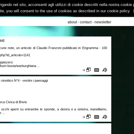
vigando nel sito, acconsenti agli utilizzi di cookie descritti nella nostra cooki
ite, you will consent to the use of cookies as described in our cookie policy
about
-
contact
-
newsletter
RME
cune note, un articolo di Claudio Franzoni pubblicato in Engramma - 100
php?id_articolo=1141
oppiozero:
fuori-busta/warburghiana ...
sinottico N°4 - vestire i paesaggi
teca Civica di Brivio
 occhi aperti su entrambe le sponde, a destra e a sinistra, inanelliamo,
 ...