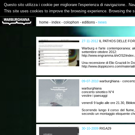
Questo sito utilizza i cookie per migliorare l'esperienza di navigazione.. Na
This site uses cookies to improve the browsing experience. Browsing the s
home
-
index
-
colophon
-
editions
-
news
27-11-2012
IL PATHOS DELLE FO
Warburg e l'arte contemporanea: al
settembre-ottobre 2012:
http://www.engramma.it/eOS2/index.
Una recensione di Elio Grazioli In D
http://www.doppiozero.com/materiali/
09-07-2010
warburghiana - concerto 
warburghiana
concerto sinottico N°4
vestire i paesaggi
venerdì 9 luglio alle ore 21.30, Biblio
Scorrendo lungo il corso del fiume,
secondo un montaggio eloquente che
30-10-2009
RIGA29