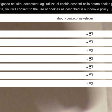
vigando nel sito, acconsenti agli utilizzi di cookie descritti nella nostra cooki
ite, you will consent to the use of cookies as described in our cookie policy
about
-
contact
-
newsletter