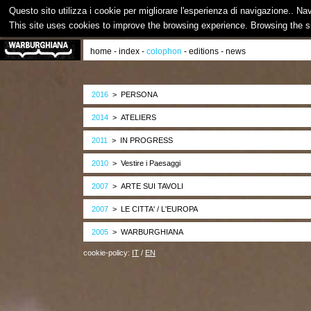
Questo sito utilizza i cookie per migliorare l'esperienza di navigazione.. Na
This site uses cookies to improve the browsing experience. Browsing the s
home
-
index
-
colophon
-
editions
-
news
2016
> PERSONA
2014
> ATELIERS
2011
> IN PROGRESS
2010
> Vestire i Paesaggi
2007
> ARTE SUI TAVOLI
2007
> LE CITTA' / L'EUROPA
2005
> WARBURGHIANA
cookie-policy:
IT
/
EN