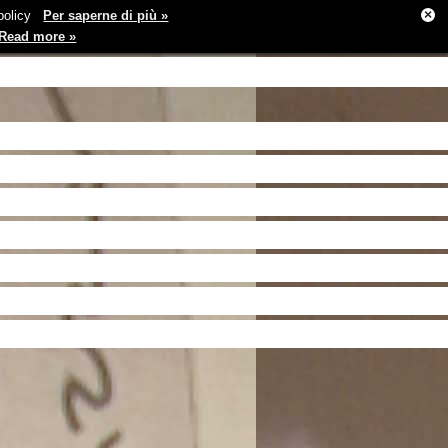
×
e policy
Per saperne di più »
Read more »