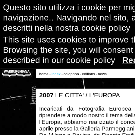
Questo sito utilizza i cookie per mig
navigazione.. Navigando nel sito, ac
descritti nella nostra cookie polic
This site uses cookies to improve 
Browsing the site, you will consent
described in our cookie policy
Re
home
-
index
-
colophon
-
editions
-
news
2007
LE CITTA' / L'EUROPA
Incaricati da Fotografia Europea
riprendere a modo nostro il tema della 
l’Europa, abbiamo realizzato il conce
aprile presso la Galleria Parmeggiani