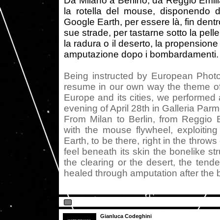
Da Milano a Berlino, da Reggio Emi
la rotella del mouse, disponendo 
Google Earth, per essere là, fin dentr
sue strade, per tastarne sotto la pell
la radura o il deserto, la propensione
amputazione dopo i bombardamenti.
Being instructed by European Photo
resume in our own way the theme of t
Europe and its cities, we performed
evening of April 28th in Galleria Par
From Milan to Berlin, from Reggio 
with the mouse flywheel, exploitin
Earth, to be there, right in the throws 
feel beneath its skin the bonelike st
the clearing or the desert, the ten
healed through amputation after the
Gianluca Codeghini