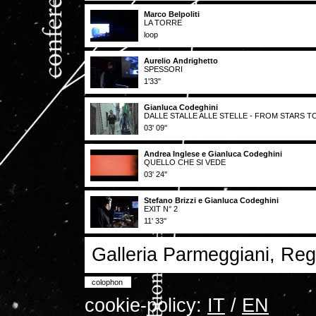
Marco Belpoliti
LA TORRE
loop
Aurelio Andrighetto
SPESSORI
1'33''
Gianluca Codeghini
DALLE STALLE ALLE STELLE - FROM STARS 
03' 09''
Andrea Inglese e Gianluca Codeghini
QUELLO CHE SI VEDE
03' 24''
Stefano Brizzi e Gianluca Codeghini
EXIT N° 2
11' 33''
Galleria Parmeggiani, Regg
colophon
cookie-policy:
IT
/
EN