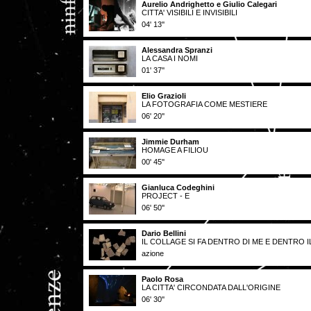
Aurelio Andrighetto e Giulio Calegari
CITTA' VISIBILI E INVISIBILI
04' 13''
Alessandra Spranzi
LA CASA I NOMI
01' 37''
Elio Grazioli
LA FOTOGRAFIA COME MESTIERE
06' 20''
Jimmie Durham
HOMAGE A FILIOU
00' 45''
Gianluca Codeghini
PROJECT - E
06' 50''
Dario Bellini
IL COLLAGE SI FA DENTRO DI ME E DENTRO
azione
Paolo Rosa
LA CITTA' CIRCONDATA DALL'ORIGINE
06' 30''