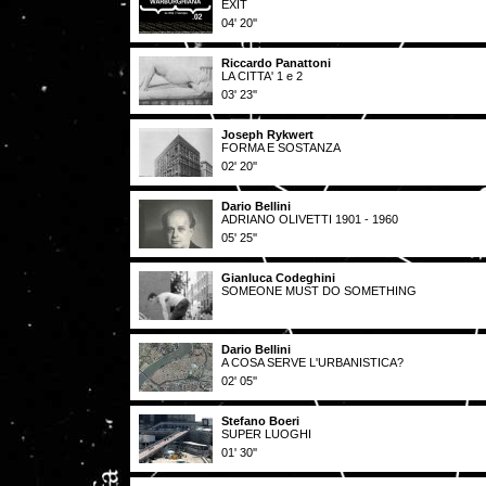
EXIT
04' 20''
Riccardo Panattoni
LA CITTA' 1 e 2
03' 23''
Joseph Rykwert
FORMA E SOSTANZA
02' 20''
Dario Bellini
ADRIANO OLIVETTI 1901 - 1960
05' 25''
Gianluca Codeghini
SOMEONE MUST DO SOMETHING
Dario Bellini
A COSA SERVE L'URBANISTICA?
02' 05''
Stefano Boeri
SUPER LUOGHI
01' 30''