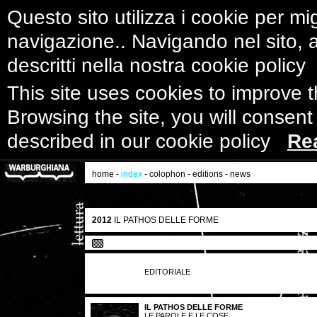
Questo sito utilizza i cookie per mig
navigazione.. Navigando nel sito, ac
descritti nella nostra cookie polic
This site uses cookies to improve 
Browsing the site, you will consent
described in our cookie policy
Re
home
-
index
-
colophon
-
editions
-
news
2012
IL PATHOS DELLE FORME
EDITORIALE
IL PATHOS DELLE FORME
LE PAROLE E LE COSE