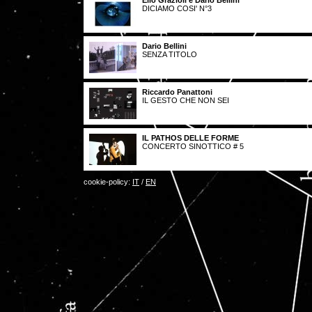
Elio Grazioli e Dario Bellini
DICIAMO COSI' N°3
Dario Bellini
SENZA TITOLO
Riccardo Panattoni
IL GESTO CHE NON SEI
IL PATHOS DELLE FORME
CONCERTO SINOTTICO # 5
cookie-policy:
IT
/
EN