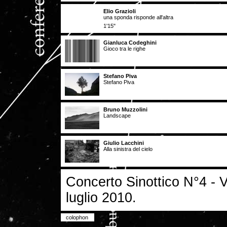
Elio Grazioli
una sponda risponde all'altra
1'15"
Gianluca Codeghini
Gioco tra le righe
Stefano Piva
Stefano Piva
Bruno Muzzolini
Landscape
Giulio Lacchini
Alla sinistra del cielo
Concerto Sinottico N°4 - Ve
luglio 2010.
colophon