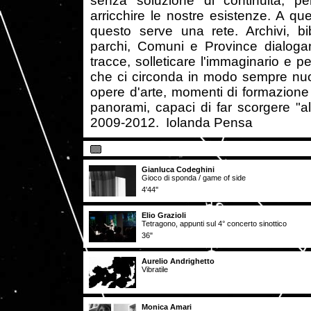
senza soluzione di continuità, pe
arricchire le nostre esistenze. A que
questo serve una rete. Archivi, bi
parchi, Comuni e Province dialoga
tracce, solleticare l'immaginario e 
che ci circonda in modo sempre nuov
opere d'arte, momenti di formazione
panorami, capaci di far scorgere "alt
2009-2012. Iolanda Pensa
Gianluca Codeghini
Gioco di sponda / game of side
4'44''
Elio Grazioli
Tetragono, appunti sul 4° concerto sinottico
36"
Aurelio Andrighetto
Vibratile
Monica Amari