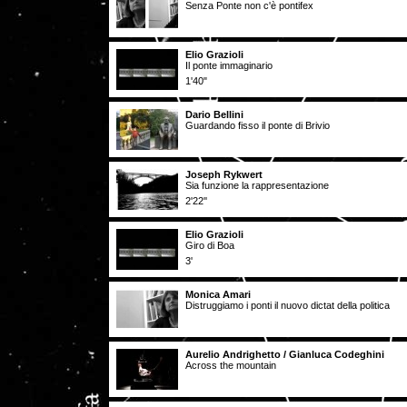
Senza Ponte non c'è pontifex
Elio Grazioli
Il ponte immaginario
1'40"
Dario Bellini
Guardando fisso il ponte di Brivio
Joseph Rykwert
Sia funzione la rappresentazione
2'22''
Elio Grazioli
Giro di Boa
3'
Monica Amari
Distruggiamo i ponti il nuovo dictat della politica
Aurelio Andrighetto / Gianluca Codeghini
Across the mountain