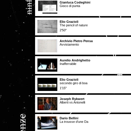
Gianluca Codeghini
Gioco di punta
Elio Grazioli
The pencil of nature
2'50"
Archivio Pietro Pensa
Avvistamento
Aurelio Andrighetto
Inafferrabile
Elio Grazioli
secondo giro di boa
1'15"
Joseph Rykwert
Alberti vs Antonelli
Dario Bellini
La trousse d'une Da