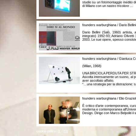
studio su un fotomontaggio inedito d
di Milano con un nastro tricolore ...
founders warburghiana / Dario Bellini
Dario Bellini (Salò, 1960) artista
integrato) 1992-93; Adriano Olivet
2003. Le sue opere, spesso consistenti
founders warburghiana / Gianluca C
(Milan, 1968)
UNA BRICIOLA PERDUTA PER STRA
Ascolta intensamente un suono, al pun
aver ascoltato affatto.
“…una strategia per la distrazione: s
founders warburghiana / Elio Graziol
È critico d'arte contemporanea, cura 
moderna e contemporanea all'Universi
Design. Dirige con Marco Belpoliti il
cookie-policy:
IT
/
EN