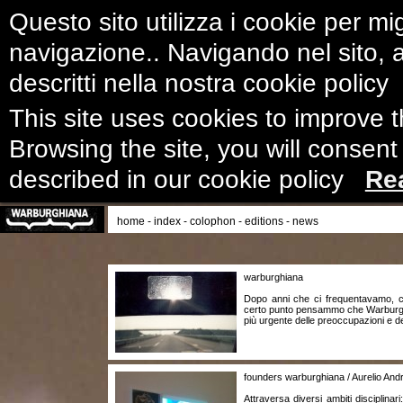
Questo sito utilizza i cookie per mig
navigazione.. Navigando nel sito, ac
descritti nella nostra cookie polic
This site uses cookies to improve 
Browsing the site, you will consent
described in our cookie policy
Re
home
-
index
-
colophon
-
editions
-
news
warburghiana
Dopo anni che ci frequentavamo, co
certo punto pensammo che Warburg p
più urgente delle preoccupazioni e d
founders warburghiana / Aurelio Andr
Attraversa diversi ambiti disciplina