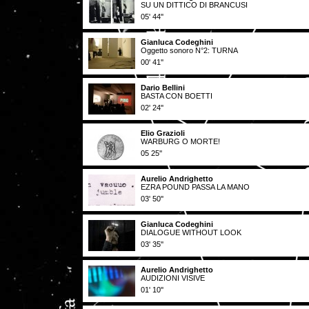
SU UN DITTICO DI BRANCUSI
05' 44''
Gianluca Codeghini
Oggetto sonoro N°2: TURNA
00' 41''
Dario Bellini
BASTA CON BOETTI
02' 24''
Elio Grazioli
WARBURG O MORTE!
05 25''
Aurelio Andrighetto
EZRA POUND PASSA LA MANO
03' 50''
Gianluca Codeghini
DIALOGUE WITHOUT LOOK
03' 35''
Aurelio Andrighetto
AUDIZIONI VISIVE
01' 10''