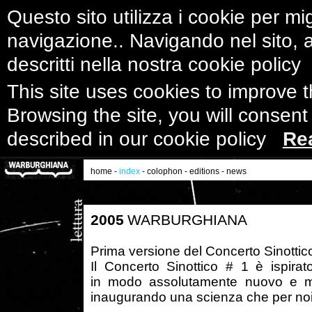
Questo sito utilizza i cookie per mig
navigazione.. Navigando nel sito, ac
descritti nella nostra cookie polic
This site uses cookies to improve 
Browsing the site, you will consent
described in our cookie policy
Re
home
-
index
-
colophon
-
editions
-
news
2005
WARBURGHIANA
Prima versione del Concerto Sinottico
Il Concerto Sinottico # 1 è ispira
in modo assolutamente nuovo e mo
inaugurando una scienza che per no