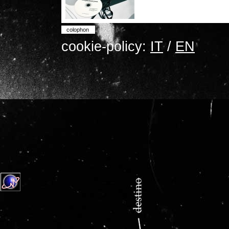
colophon
cookie-policy:
IT
/
EN