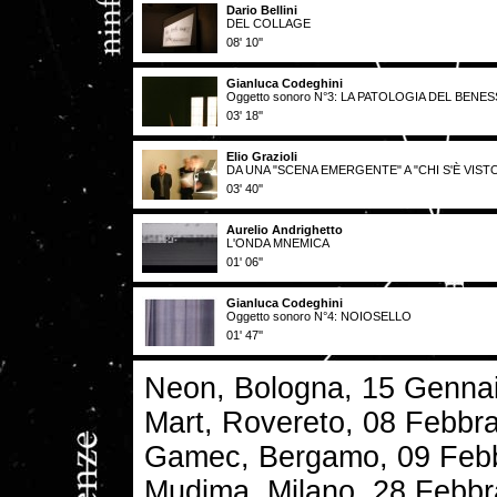
Dario Bellini
DEL COLLAGE
08' 10''
Gianluca Codeghini
Oggetto sonoro N°3: LA PATOLOGIA DEL BEN
03' 18''
Elio Grazioli
DA UNA "SCENA EMERGENTE" A "CHI S'È VISTO
03' 40''
Aurelio Andrighetto
L'ONDA MNEMICA
01' 06''
Gianluca Codeghini
Oggetto sonoro N°4: NOIOSELLO
01' 47''
Neon, Bologna, 15 Genna
Mart, Rovereto, 08 Febbr
Gamec, Bergamo, 09 Febb
Mudima, Milano, 28 Febbr