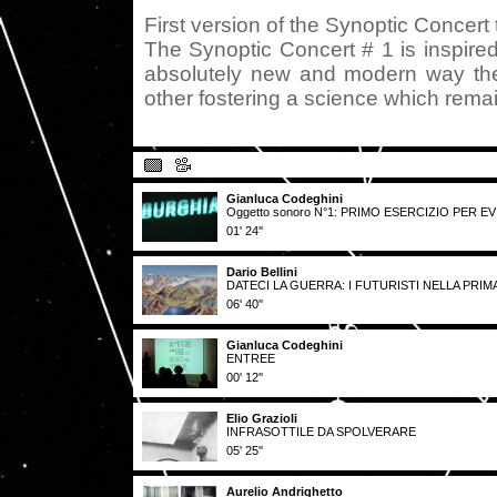
First version of the Synoptic Concer
The Synoptic Concert # 1 is inspire
absolutely new and modern way the
other fostering a science which remai
Gianluca Codeghini
Oggetto sonoro N°1: PRIMO ESERCIZIO PER E
01' 24''
Dario Bellini
DATECI LA GUERRA: I FUTURISTI NELLA PRI
06' 40''
Gianluca Codeghini
ENTREE
00' 12''
Elio Grazioli
INFRASOTTILE DA SPOLVERARE
05' 25''
Aurelio Andrighetto