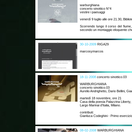
warburghiana
concerto sinottico N°4
vestire i paesaggi
venerdì 9 luglio alle ore 21.30, Biblio
Scorrendo lungo il corso del fiume,
secondo un montaggio eloquente che
30-10-2009
RIGA29
marcosymarcos
18-11-2008
concerto sinottico.03
WARBURGHIANA
concerto sinottico.03
Aurelio Andrighetto, Dario Bellini, Gi
martedì 18 novembre, ore 21
Casa della poesia Palazzina Liberty,
Largo Marinai d’Italia, Milano.
contributi:
Gianluca Codeghini - Primo esercizio 
08-02-2008
WARBURGHIANA