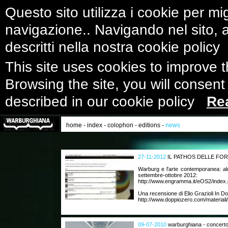
Questo sito utilizza i cookie per mig
navigazione.. Navigando nel sito, ac
descritti nella nostra cookie polic
This site uses cookies to improve 
Browsing the site, you will consent
described in our cookie policy
Re
home
-
index
-
colophon
-
editions
-
news
27-11-2012
IL PATHOS DELLE FO
Warburg e l'arte contemporanea: al
settembre-ottobre 2012:
http://www.engramma.it/eOS2/index.
Una recensione di Elio Grazioli In D
http://www.doppiozero.com/materiali/
09-07-2010
warburghiana - concerto 