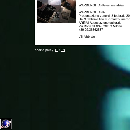
WARBURGHIANA>art on tables
WARBURGHIANA
Presentazione venerdì 8 febbraio 20
Dal 9 febbraio fino al 7 marzo, merc
ARRIVI Associazione culturale
Via Botticelli 8/A - 20133 Milano
+39 02.36562537
L'8 febbraio ...
cookie-policy:
IT
/
EN