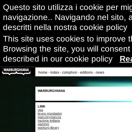
Questo sito utilizza i cookie per mig
navigazione.. Navigando nel sito, ac
descritti nella nostra cookie polic
This site uses cookies to improve 
Browsing the site, you will consent
described in our cookie policy
Re
home
-
index
-
colophon
-
editions
-
news
WARBURGHIANA
LINK
riga
bruno mondadori
marcosymarcos
nazione indiana
gammm
warburg library