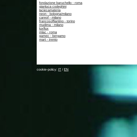
fondazione baruchello - roma
gianluca codeghini
laciecamateria
neon - bologna/milano
careof - milano
francosoffiantino - torino
mudima - milano
luxflux
mlac - roma
gamec - bergamo
mart - trento
cookie-policy:
IT
/
EN